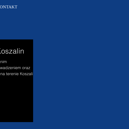
ONTAKT
Koszalin
tnim
owadzeniem oraz
na terenie Koszalina