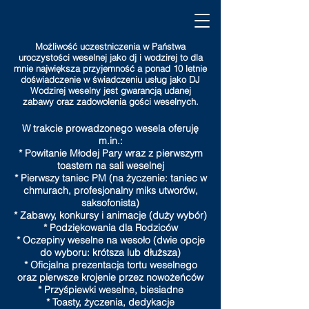
Możliwość uczestniczenia w Państwa
uroczystości weselnej jako dj i wodzirej to dla
mnie największa przyjemność a ponad 10 letnie
doświadczenie w świadczeniu usług jako DJ
Wodzirej weselny jest gwarancją udanej
zabawy oraz zadowolenia gości weselnych.
W trakcie prowadzonego wesela oferuję
m.in.:
* Powitanie Młodej Pary wraz z pierwszym
toastem na sali weselnej
* Pierwszy taniec PM (na życzenie: taniec w
chmurach, profesjonalny miks utworów,
saksofonista)
* Zabawy, konkursy i animacje (duży wybór)
* Podziękowania dla Rodziców
* Oczepiny weselne na wesoło (dwie opcje
do wyboru: krótsza lub dłuższa)
* Oficjalna prezentacja tortu weselnego
oraz pierwsze krojenie przez nowożeńców
* Przyśpiewki weselne, biesiadne
* Toasty, życzenia, dedykacje