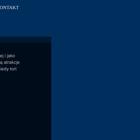
ONTAKT
j i jako 
 atrakcje 
edy tort 