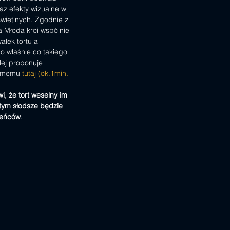
z efekty wizualne w 
świetlnych. Zgodnie z 
a Młoda kroi wspólnie 
ałek tortu a 
no właśnie co takiego 
lej proponuje 
amemu
 tutaj (ok.1min. 
i, że tort weselny im 
 tym słodsze będzie 
żeńców
.