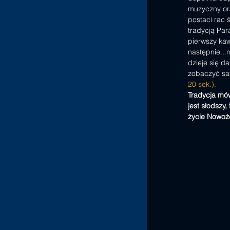
muzyczny ora
postaci rac 
tradycją Par
pierwszy kaw
następnie...
dzieje się da
zobaczyć s
20 sek.).
Tradycja mów
jest słodszy,
życie Nowo