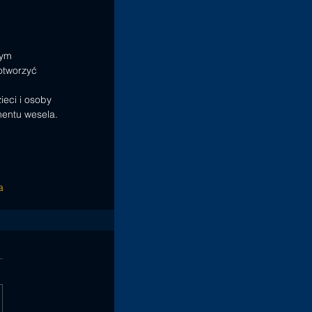
rym 
otworzyć 
ieci i osoby 
mentu wesela.
a