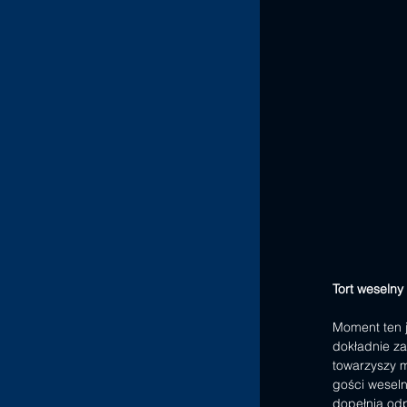
Tort weselny
Moment ten j
dokładnie za
towarzyszy 
gości weseln
dopełnia od