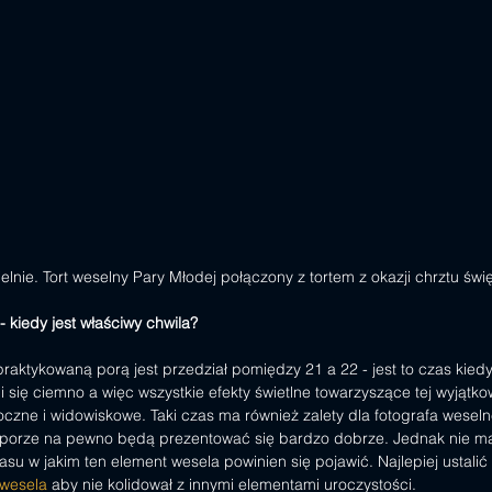
elnie. Tort weselny Pary Młodej połączony z tortem z okazji chrztu świ
- kiedy jest właściwy chwila?
praktykowaną porą jest przedział pomiędzy 21 a 22 - jest to czas kiedy
i się ciemno a więc wszystkie efekty świetlne towarzyszące tej wyjątkow
oczne i widowiskowe. Taki czas ma również zalety dla fotografa weseln
j porze na pewno będą prezentować się bardzo dobrze. Jednak nie m
asu w jakim ten element wesela powinien się pojawić. Najlepiej ustalić
 wesela
 aby nie kolidował z innymi elementami uroczystości.