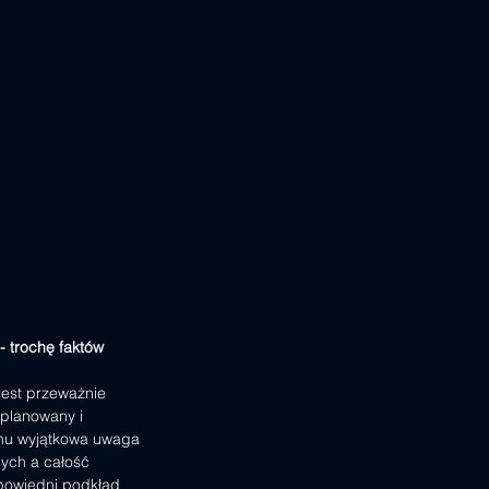
 - trochę faktów
est przeważnie 
planowany i 
mu wyjątkowa uwaga 
ych a całość 
powiedni podkład 