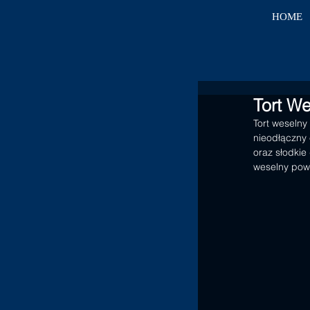
HOME
Tort W
Tort weselny
nieodłączny
oraz słodkie
weselny powi