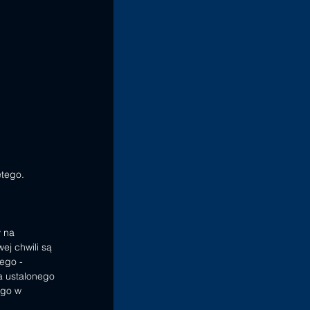
ętego.
 na 
ej chwili są 
ego - 
a ustalonego 
 go w 