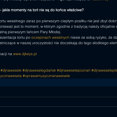
 - jakie momenty na tort nie są do końca właściwe?
tortu weselnego zaraz po pierwszym ciepłym posiłku nie jest zbyt dob
ieważ jest to moment, w którym zgodnie z tradycją należy oficjalnie 
elną pierwszym tańcem Pary Młodej.
ezentacja tortu po 
oczepinach weselnych
 niesie ze sobą ryzyko, że dz
stniczące w naszej uroczystości nie doczekają do tego słodkiego ele
acji na 
www.djkeys.pl
#djnawesele
#djnaweselegdańsk
#djnaweselepoznań
#djnaweselepił
ycznawesela
#oprawamuzycznanawesele