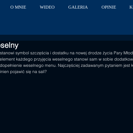
O MNIE
WIDEO
GALERIA
OPINIE
K
eselny
 stanowi symbol szczęścia i dostatku na nowej drodze życia Pary Młode
 element każdego przyjęcia weselnego stanowi sam w sobie dodatkową
 dopełnienie weselnego menu. Najczęściej zadawanym pytaniem jest ki
nien pojawić się na sali?