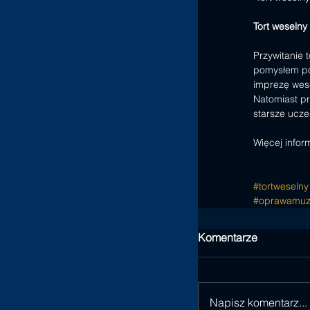
Tort weselny
Przywitanie 
pomysłem pon
imprezę wes
Natomiast pr
starsze ucze
Więcej inform
#tortweselny
#oprawamuz
Komentarze
Napisz komentarz...