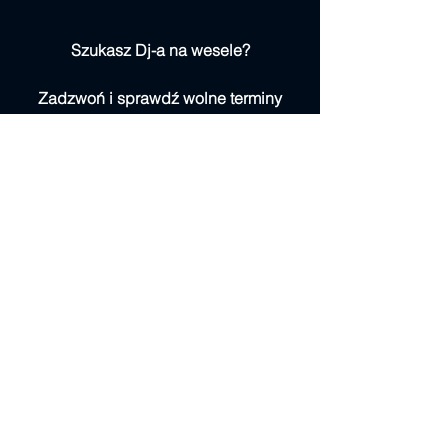
Szukasz Dj-a na wesele?
Zadzwoń i sprawdź wolne terminy
tel. 508459726
www.djkeys.pl
#djweseleświdwin
#hacjendaredło
Komentarze
Napisz komentarz...