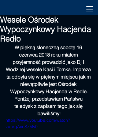
Wesele Ośrodek
Wypoczynkowy Hacjenda
Redło
W piękną słoneczną sobotę 16 
czerwca 2018 roku miałem 
przyjemność prowadzić jako Dj i 
Wodzirej wesele Kasi i Tomka. Impreza 
ta odbyła się w pięknym miejscu jakim 
niewątpliwie jest Ośrodek 
Wypoczynkowy Hacjenda w Redle.
Poniżej przedstawiam Państwu 
teledysk z zapisem tego jak się 
bawiliśmy:
https://www.youtube.com/watch?
v=hrgAxcSzMv0