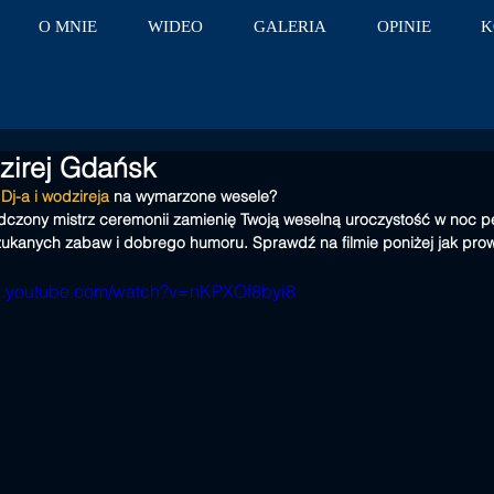
O MNIE
WIDEO
GALERIA
OPINIE
K
zirej Gdańsk
Dj-a i wodzireja
 na wymarzone wesele?
czony mistrz ceremonii zamienię Twoją weselną uroczystość w noc pe
zukanych zabaw i dobrego humoru. Sprawdź na filmie poniżej jak pro
w.youtube.com/watch?v=nKPXOf8byi8