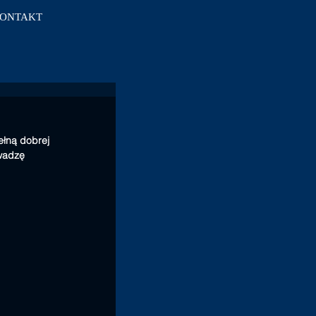
ONTAKT
łną dobrej 
wadzę 