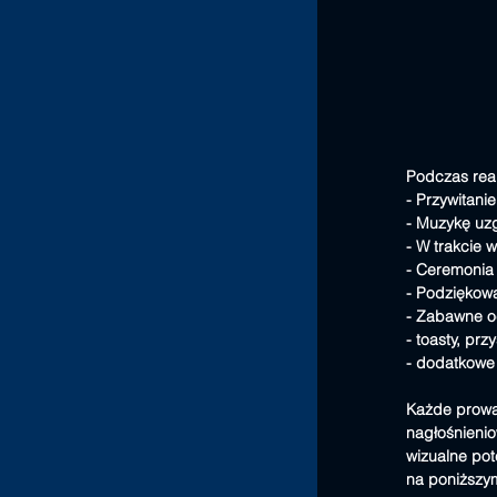
Podczas reali
- Przywitani
- Muzykę uz
- W trakcie 
- Ceremonia 
- Podziękow
- Zabawne oc
- toasty, prz
- dodatkowe 
Każde prowad
nagłośnienio
wizualne pot
na poniższym