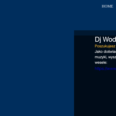
HOME
Dj Wod
Poszukujesz 
Jako doświad
muzyki, wys
wesele:
https://ww