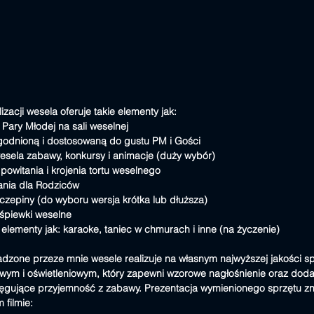
zacji wesela oferuje takie elementy jak:
e Pary Młodej na sali weselnej
godnioną i dostosowaną do gustu PM i Gości
wesela zabawy, konkursy i animacje (duży wybór)
powitania i krojenia tortu weselnego
ania dla Rodziców
zepiny (do wyboru wersja krótka lub dłuższa)
yśpiewki weselne 
elementy jak: karaoke, taniec w chmurach i inne (na życzenie)
zone przeze mnie wesele realizuje na własnym najwyższej jakości sp
wym i oświetleniowym, który zapewni wzorowe nagłośnienie oraz doda
ęgujące przyjemność z zabawy. Prezentacja wymienionego sprzętu zna
 filmie: