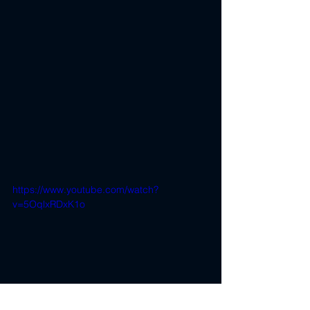
https://www.youtube.com/watch?
v=5OqlxRDxK1o